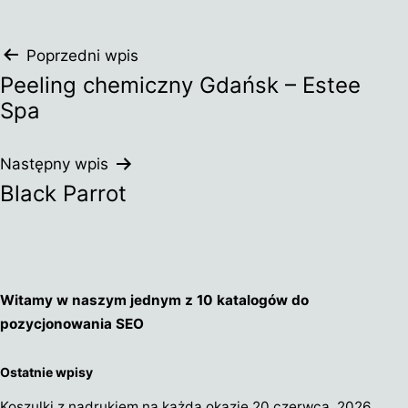
Nawigacja
Poprzedni wpis
Peeling chemiczny Gdańsk – Estee
wpisu
Spa
Następny wpis
Black Parrot
Witamy w naszym jednym z 10 katalogów do
pozycjonowania SEO
Ostatnie wpisy
Koszulki z nadrukiem na każdą okazję
20 czerwca, 2026