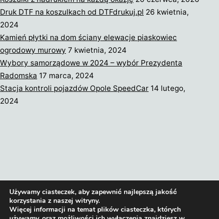
Druk DTF na koszulkach od DTFdrukuj.pl
26 kwietnia,
2024
Kamień płytki na dom ściany elewacje piaskowiec
ogrodowy murowy
7 kwietnia, 2024
Wybory samorządowe w 2024 – wybór Prezydenta
Radomska
17 marca, 2024
Stacja kontroli pojazdów Opole SpeedCar
14 lutego,
2024
Terms of service
Privacy policy
Używamy ciasteczek, aby zapewnić najlepszą jakość
korzystania z naszej witryny.
Więcej informacji na temat plików ciasteczka, których
używamy, oraz możliwości ich wyłączenia znajdziesz w