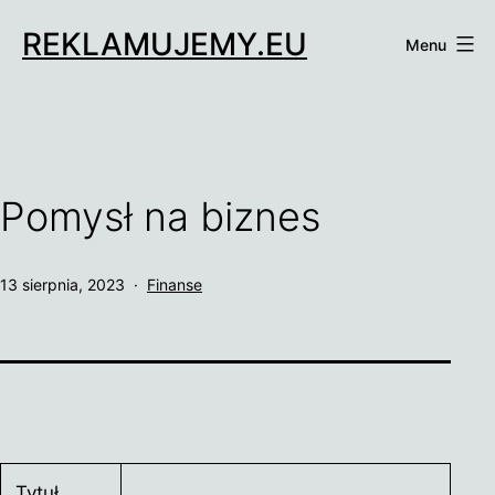
Przejdź
REKLAMUJEMY.EU
do
Menu
treści
Pomysł na biznes
Opublikowano
Umieszczono
13 sierpnia, 2023
Finanse
w
kategoriach:
Tytuł