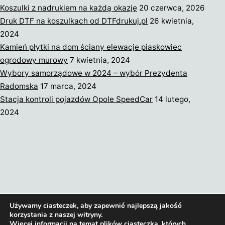
Koszulki z nadrukiem na każdą okazję
20 czerwca, 2026
Druk DTF na koszulkach od DTFdrukuj.pl
26 kwietnia,
2024
Kamień płytki na dom ściany elewacje piaskowiec
ogrodowy murowy
7 kwietnia, 2024
Wybory samorządowe w 2024 – wybór Prezydenta
Radomska
17 marca, 2024
Stacja kontroli pojazdów Opole SpeedCar
14 lutego,
2024
Terms of service
Privacy policy
Używamy ciasteczek, aby zapewnić najlepszą jakość
korzystania z naszej witryny.
Więcej informacji na temat plików ciasteczka, których