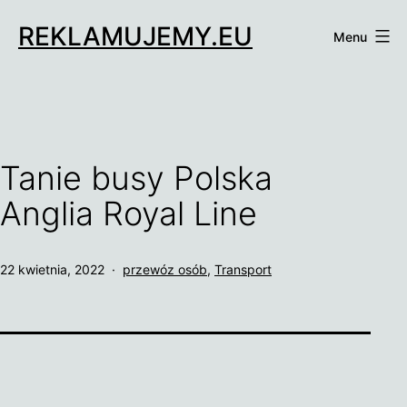
Przejdź
REKLAMUJEMY.EU
do
Menu
treści
Tanie busy Polska
Anglia Royal Line
Opublikowano
Umieszczono
22 kwietnia, 2022
przewóz osób
,
Transport
w
kategoriach: