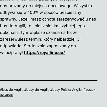
dostarczamy do miejsca docelowego. Wszystko
odbywa się w 100% w sposób bezpieczny i
sprawny. Jeżeli masz ochotę zarezerwować u nas
bus do Anglii, to spiesz się! Im szybciej tego
dokonasz, tym większe szanse na to, że
zarezerwujesz termin, który najbardziej Ci
odpowiada. Serdecznie zapraszamy do
współpracy!
https://royalline.eu/
Tagi
bus do Anglii
,
busy do Anglii
,
busy Polska Anglia
,
paczki
do Anglii