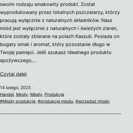
swoim rodzaju smakowity produkt. Został
wyprodukowany przez lokalnych pszczelarzy, którzy
pracują wyłącznie z naturalnych składników. Nasz
miód jest wyłącznie z naturalnych i świeżych ziaren,
które zostały zbierane na polach Kaszub. Posiada on
bogaty smak i aromat, który pozostanie długo w
Twojej pamięci. Jeśli szukasz idealnego produktu
spożywczego,…
Kaszubskie
Czytaj dalej
Miody
Opublikowano
14 lutego, 2023
Umieszczono
Handel
,
Miody
,
Miody
,
Produkcja
w
Tagi
Miody produkcja
,
produkcja miodu
,
sprzedaż miodu
kategoriach: