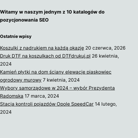
Witamy w naszym jednym z 10 katalogów do
pozycjonowania SEO
Ostatnie wpisy
Koszulki z nadrukiem na każdą okazję
20 czerwca, 2026
Druk DTF na koszulkach od DTFdrukuj.pl
26 kwietnia,
2024
Kamień płytki na dom ściany elewacje piaskowiec
ogrodowy murowy
7 kwietnia, 2024
Wybory samorządowe w 2024 – wybór Prezydenta
Radomska
17 marca, 2024
Stacja kontroli pojazdów Opole SpeedCar
14 lutego,
2024