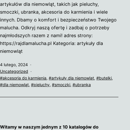
artykułów dla niemowląt, takich jak pieluchy,
smoczki, ubranka, akcesoria do karmienia i wiele
innych. Dbamy o komfort i bezpieczeństwo Twojego
malucha. Odkryj naszą ofertę i zadbaj o potrzeby
najmłodszych razem z nami! adres strony:
https://rajdlamalucha.pl Kategoria: artykuły dla
niemowląt
Opublikowano
4 lutego, 2024
Umieszczono
Uncategorized
w
Tagi
akcesoria do karmienia
,
artykuły dla niemowląt
,
butelki
,
kategoriach:
dla niemowląt
,
pieluchy
,
smoczki
,
ubranka
Witamy w naszym jednym z 10 katalogów do