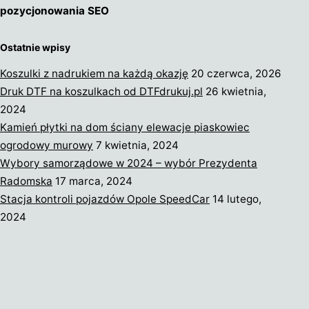
pozycjonowania SEO
Ostatnie wpisy
Koszulki z nadrukiem na każdą okazję
20 czerwca, 2026
Druk DTF na koszulkach od DTFdrukuj.pl
26 kwietnia,
2024
Kamień płytki na dom ściany elewacje piaskowiec
ogrodowy murowy
7 kwietnia, 2024
Wybory samorządowe w 2024 – wybór Prezydenta
Radomska
17 marca, 2024
Stacja kontroli pojazdów Opole SpeedCar
14 lutego,
2024