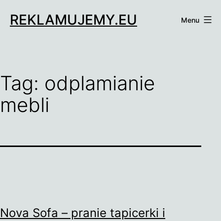
Przejdź
REKLAMUJEMY.EU
do
Menu
treści
Tag:
odplamianie
mebli
Nova Sofa – pranie tapicerki i