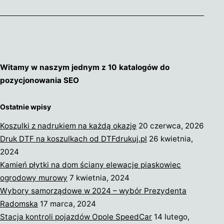
mycie
okien
–
Koszalin,
Darłowo,
Witamy w naszym jednym z 10 katalogów do
Sławno,
pozycjonowania SEO
Słupsk
i
Ostatnie wpisy
okolice
Koszulki z nadrukiem na każdą okazję
20 czerwca, 2026
Druk DTF na koszulkach od DTFdrukuj.pl
26 kwietnia,
2024
Kamień płytki na dom ściany elewacje piaskowiec
ogrodowy murowy
7 kwietnia, 2024
Wybory samorządowe w 2024 – wybór Prezydenta
Radomska
17 marca, 2024
Stacja kontroli pojazdów Opole SpeedCar
14 lutego,