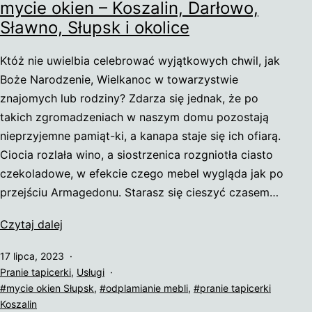
mycie okien – Koszalin, Darłowo,
Sławno, Słupsk i okolice
Któż nie uwielbia celebrować wyjątkowych chwil, jak
Boże Narodzenie, Wielkanoc w towarzystwie
znajomych lub rodziny? Zdarza się jednak, że po
takich zgromadzeniach w naszym domu pozostają
nieprzyjemne pamiąt-ki, a kanapa staje się ich ofiarą.
Ciocia rozlała wino, a siostrzenica rozgniotła ciasto
czekoladowe, w efekcie czego mebel wygląda jak po
przejściu Armagedonu. Starasz się cieszyć czasem…
Nova
Czytaj dalej
Sofa
Opublikowano
17 lipca, 2023
–
Umieszczono
Pranie tapicerki
,
Usługi
pranie
w
Tagi
mycie okien Słupsk
,
odplamianie mebli
,
pranie tapicerki
tapicerki
kategoriach:
Koszalin
i