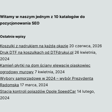
Witamy w naszym jednym z 10 katalogów do
pozycjonowania SEO
Ostatnie wpisy
Koszulki z nadrukiem na każdą okazję
20 czerwca, 2026
Druk DTF na koszulkach od DTFdrukuj.pl
26 kwietnia,
2024
Kamień płytki na dom ściany elewacje piaskowiec
ogrodowy murowy
7 kwietnia, 2024
Wybory samorządowe w 2024 – wybór Prezydenta
Radomska
17 marca, 2024
Stacja kontroli pojazdów Opole SpeedCar
14 lutego,
2024