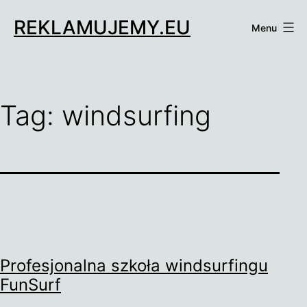
Przejdź
REKLAMUJEMY.EU
do
Menu
treści
Tag:
windsurfing
Profesjonalna szkoła windsurfingu
FunSurf