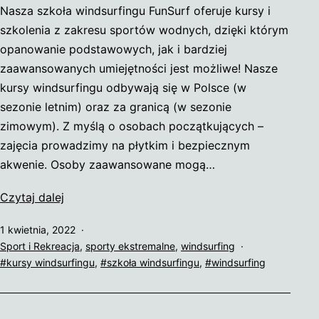
Nasza szkoła windsurfingu FunSurf oferuje kursy i
szkolenia z zakresu sportów wodnych, dzięki którym
opanowanie podstawowych, jak i bardziej
zaawansowanych umiejętności jest możliwe! Nasze
kursy windsurfingu odbywają się w Polsce (w
sezonie letnim) oraz za granicą (w sezonie
zimowym). Z myślą o osobach początkujących –
zajęcia prowadzimy na płytkim i bezpiecznym
akwenie. Osoby zaawansowane mogą…
Profesjonalna
Czytaj dalej
szkoła
Opublikowano
1 kwietnia, 2022
windsurfingu
Umieszczono
Sport i Rekreacja
,
sporty ekstremalne
,
windsurfing
FunSurf
w
Tagi
kursy windsurfingu
,
szkoła windsurfingu
,
windsurfing
kategoriach: