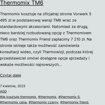
Thermomix TM6
Thermomix kosztuje na oficjalnej stronie Vorwerk 5
495 zł w podstawowej wersji TM6 wraz ze
standardowymi akcesoriami. Natomiast za drugą,
nieco bardziej rozbudowaną opcję z Thermomixem
TM6 oraz Thermomix Friend zapłacimy 7 210 zł. Na
stronie istnieje także możliwość zamówienia
konsultacji wideo, czyli Thermowizji, podczas której
przedstawiciel omówi dostępne opcje sprzedaży i
wskaże możliwości najnowszych…
Thermomix
Czytaj dalej
Marty
Opublikowano
7 kwietnia, 2023
–
Umieszczono
AGD
ile
w
Tagi
ile kosztuje thermomix
,
thermomix
,
thermomix 6
,
kosztuje
kategoriach:
thermomix cena
,
thermomix czarny
,
thermomix friend
,
Thermomix