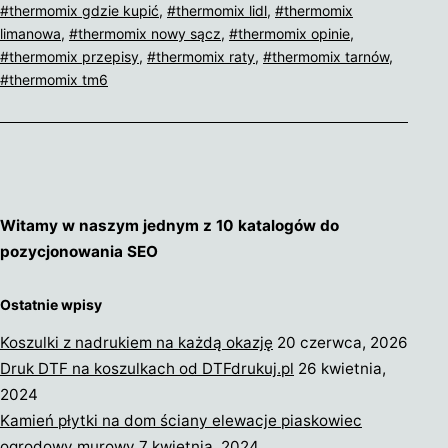
thermomix gdzie kupić
,
thermomix lidl
,
thermomix
TM6
limanowa
,
thermomix nowy sącz
,
thermomix opinie
,
thermomix przepisy
,
thermomix raty
,
thermomix tarnów
,
thermomix tm6
Witamy w naszym jednym z 10 katalogów do
pozycjonowania SEO
Ostatnie wpisy
Koszulki z nadrukiem na każdą okazję
20 czerwca, 2026
Druk DTF na koszulkach od DTFdrukuj.pl
26 kwietnia,
2024
Kamień płytki na dom ściany elewacje piaskowiec
ogrodowy murowy
7 kwietnia, 2024